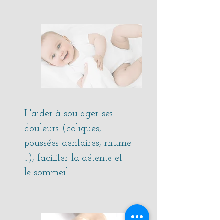
L'aider à soulager ses
douleurs (coliques,
poussées dentaires, rhume
...), faciliter la détente et
le sommeil