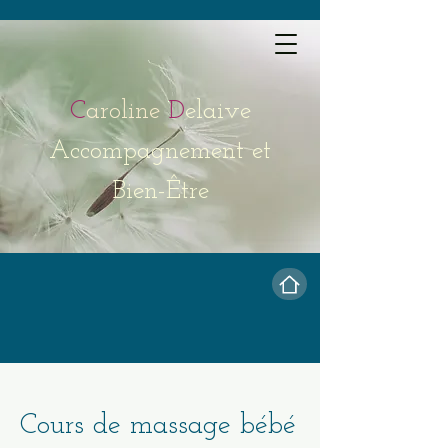
C
aroline
D
elaive
Accompagnement et
Bien-Être
Cours de massage bébé